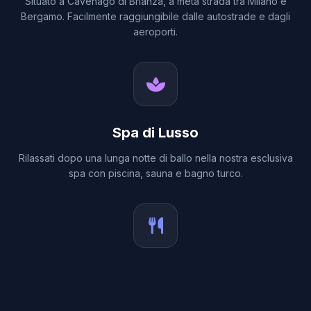
Situato a Cavenago di Brianza, a metà strada tra Milano e
Bergamo. Facilmente raggiungibile dalle autostrade e dagli
aeroporti.
Spa di Lusso
Rilassati dopo una lunga notte di ballo nella nostra esclusiva
spa con piscina, sauna e bagno turco.
Ristorazione Raffinata
Goditi la deliziosa cucina italiana nel nostro ristorante o