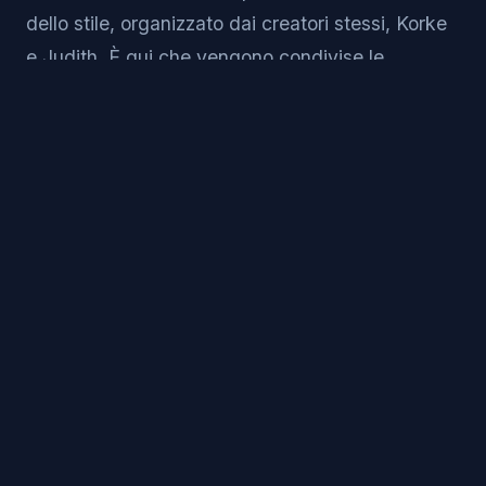
dello stile, organizzato dai creatori stessi, Korke
e Judith. È qui che vengono condivise le
tecniche più avanzate e dove si plasma il futuro
del ballo.
Se vuoi vivere le radici autentiche e imparare dai
pionieri in un'atmosfera di pura passione, il
BSWC è un pellegrinaggio imperdibile per ogni
Bachatero serio.
4. Fever Bachata World
Congress (Gandia, Spagna)